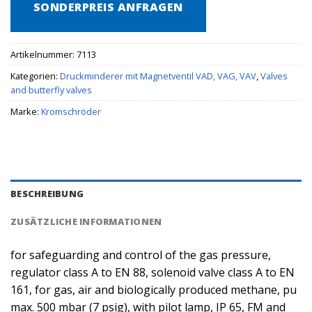
SONDERPREIS ANFRAGEN
Artikelnummer:
7113
Kategorien:
Druckminderer mit Magnetventil VAD, VAG, VAV
,
Valves
and butterfly valves
Marke:
Kromschröder
BESCHREIBUNG
ZUSÄTZLICHE INFORMATIONEN
for safeguarding and control of the gas pressure,
regulator class A to EN 88, solenoid valve class A to EN
161, for gas, air and biologically produced methane, pu
max. 500 mbar (7 psig), with pilot lamp, IP 65, FM and