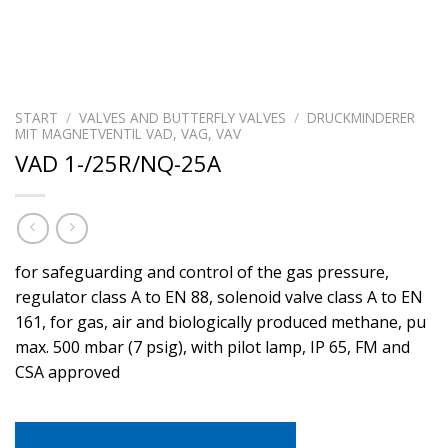
START
/
VALVES AND BUTTERFLY VALVES
/
DRUCKMINDERER
MIT MAGNETVENTIL VAD, VAG, VAV
VAD 1-/25R/NQ-25A
for safeguarding and control of the gas pressure,
regulator class A to EN 88, solenoid valve class A to EN
161, for gas, air and biologically produced methane, pu
max. 500 mbar (7 psig), with pilot lamp, IP 65, FM and
CSA approved