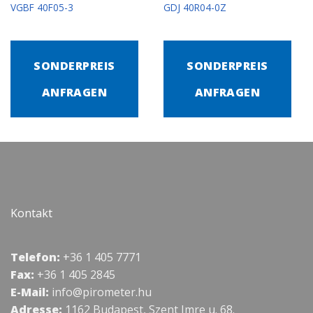
VGBF 40F05-3
GDJ 40R04-0Z
SONDERPREIS
SONDERPREIS
ANFRAGEN
ANFRAGEN
Kontakt
Telefon:
+36 1 405 7771
Fax:
+36 1 405 2845
E-Mail:
info@pirometer.hu
Adresse:
1162 Budapest, Szent Imre u. 68.