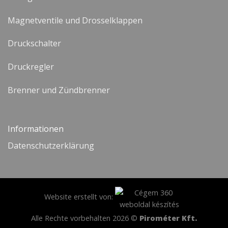
Magnetventile und Drosselklappen
Druckschalter
Druckregler
Brenner und Zündbrenner
Informationen
Datenschutzerklärung
Website erstellt von:
Alle Rechte vorbehalten 2026 ©
Pirométer Kft.