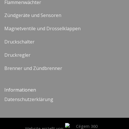
Flammenwächter
Zündgeräte und Sensoren
Magnetventile und Drosselklappen
Druckschalter
Druckregler
Brenner und Zündbrenner
Informationen
Datenschutzerklärung
Website erstellt von: