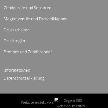
Zündgeräte und Sensoren
Magnetventile und Drosselklappen
Druckschalter
Druckregler
Brenner und Zündbrenner
Informationen
Datenschutzerklärung
Website erstellt von: