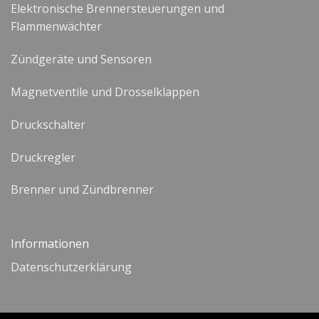
Elektronische Brennersteuerungen und
Flammenwächter
Zündgeräte und Sensoren
Magnetventile und Drosselklappen
Druckschalter
Druckregler
Brenner und Zündbrenner
Informationen
Datenschutzerklärung