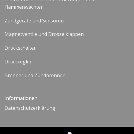
Flammenwächter
Zündgeräte und Sensoren
Magnetventile und Drosselklappen
Druckschalter
Druckregler
Brenner und Zündbrenner
Informationen
Datenschutzerklärung