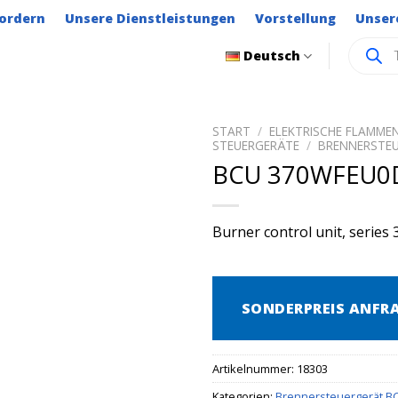
ordern
Unsere Dienstleistungen
Vorstellung
Unser
Product
Deutsch
search
START
/
ELEKTRISCHE FLAMM
STEUERGERÄTE
/
BRENNERSTEU
BCU 370WFEU0
Burner control unit, series 
SONDERPREIS ANFR
Artikelnummer:
18303
Kategorien:
Brennersteuergerät B