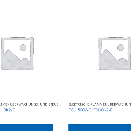
ELEKTRISCHE FLAMMENÜBERWACHUNGS- UND STEUERGERÄTE
0H0K2-E
FCU 500WC1F0H0K2-E