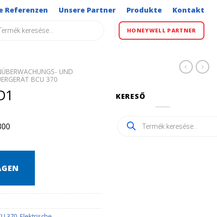
e Referenzen
Unsere Partner
Produkte
Kontakt
s
HONEYWELL PARTNER
ENÜBERWACHUNGS- UND
ERGERÄT BCU 370
D1
KERESŐ
Products
300
search
AGEN
CU 370
,
Elektrische