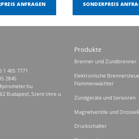
PREIS ANFRAGEN
SONDERPREIS ANFR
Produkte
Brenner und Zündbrenner
 1 405 7771
Elektronische Brennersteu
05 2845
Flammenwächter
@pirometer.hu
62 Budapest, Szent Imre u.
Zündgeräte und Sensoren
Magnetventile und Drossel
Druckschalter