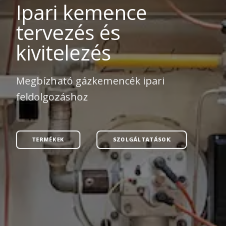
Ipari kemence
tervezés és
kivitelezés
Megbízható gázkemencék ipari
feldolgozáshoz
TERMÉKEK
SZOLGÁLTATÁSOK