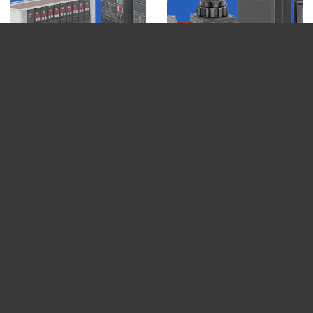
ELEKTRONIKUS
GYÚJTÓSZERKEZETEK
ÉGŐVEZÉRLŐK ÉS
ÉS ÉRZÉKELŐK
LÁNGŐRÖK