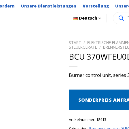
ordern
Unsere Dienstleistungen
Vorstellung
Unser
Product
Deutsch
search
START
/
ELEKTRISCHE FLAMM
STEUERGERÄTE
/
BRENNERSTEU
BCU 370WFEU0
Burner control unit, series 
SONDERPREIS ANFR
Artikelnummer:
18413
Kategorien:
Brennersteuergerät B