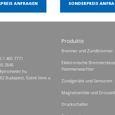
PREIS ANFRAGEN
SONDERPREIS ANFR
Produkte
Brenner und Zündbrenner
 1 405 7771
Elektronische Brennersteu
05 2845
Flammenwächter
@pirometer.hu
62 Budapest, Szent Imre u.
Zündgeräte und Sensoren
Magnetventile und Drossel
Druckschalter