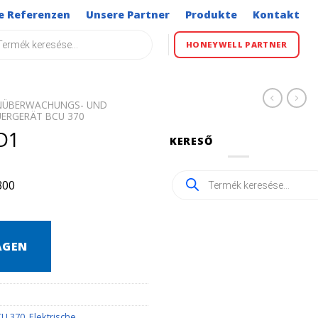
e Referenzen
Unsere Partner
Produkte
Kontakt
s
HONEYWELL PARTNER
ENÜBERWACHUNGS- UND
ERGERÄT BCU 370
D1
KERESŐ
Products
300
search
AGEN
CU 370
,
Elektrische