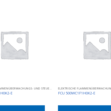
ELEKTRISCHE FLAMMENÜBERWACHUNGS- UND STEUERGERÄTE
1H0K2-E
FCU 500WC1F1H0K2-E