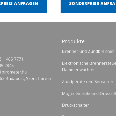
PREIS ANFRAGEN
SONDERPREIS ANFR
Produkte
Brenner und Zündbrenner
 1 405 7771
Elektronische Brennersteu
05 2845
Flammenwächter
@pirometer.hu
62 Budapest, Szent Imre u.
Zündgeräte und Sensoren
Magnetventile und Drossel
Druckschalter