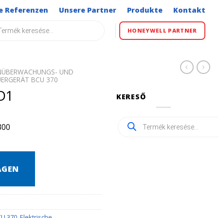
e Referenzen
Unsere Partner
Produkte
Kontakt
s
HONEYWELL PARTNER
ENÜBERWACHUNGS- UND
ERGERÄT BCU 370
D1
KERESŐ
Products
300
search
AGEN
CU 370
,
Elektrische