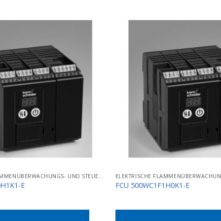
ELEKTRISCHE FLAMMENÜBERWACHUNGS- UND STEUERGERÄTE
0H1K1-E
FCU 500WC1F1H0K1-E