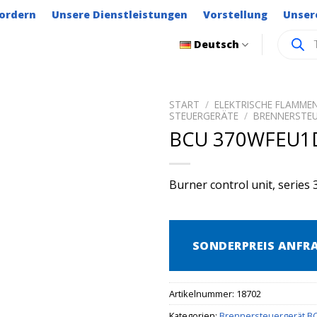
ordern
Unsere Dienstleistungen
Vorstellung
Unser
Product
Deutsch
search
START
/
ELEKTRISCHE FLAMM
STEUERGERÄTE
/
BRENNERSTEU
BCU 370WFEU1
Burner control unit, series 
SONDERPREIS ANFR
Artikelnummer:
18702
Kategorien:
Brennersteuergerät B