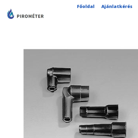
Skip
Főoldal
Ajánlatkérés
to
content