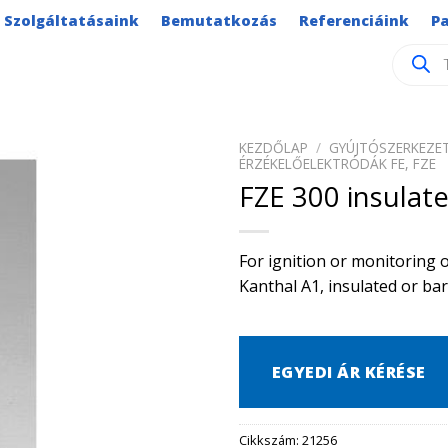
Szolgáltatásaink
Bemutatkozás
Referenciáink
P
Product
search
KEZDŐLAP
/
GYÚJTÓSZERKEZET
ÉRZÉKELŐELEKTRÓDÁK FE, FZE
FZE 300 insulat
For ignition or monitoring 
Kanthal A1, insulated or ba
EGYEDI ÁR KÉRÉSE
Cikkszám:
21256