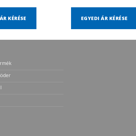
 ÁR KÉRÉSE
EGYEDI ÁR KÉRÉSE
ermék
öder
l