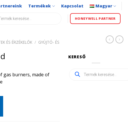
artnereink
Termékek
Kapcsolat
Magyar
s
HONEYWELL PARTNER
EK ÉS ÉRZÉKELŐK
/
GYÚJTÓ- ÉS
ed
KERESŐ
Products
of gas burners, made of
search
re