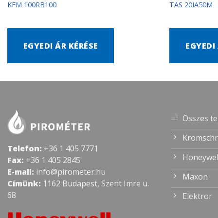
KFM 100RB100
TAS 20IA50M
EGYEDI ÁR KÉRÉSE
EGYEDI
Összes t
Kromschr
Telefon:
+36 1 405 7771
Honeywel
Fax:
+36 1 405 2845
E-mail:
info@pirometer.hu
Maxon
Címünk:
1162 Budapest, Szent Imre u.
68
Elektror