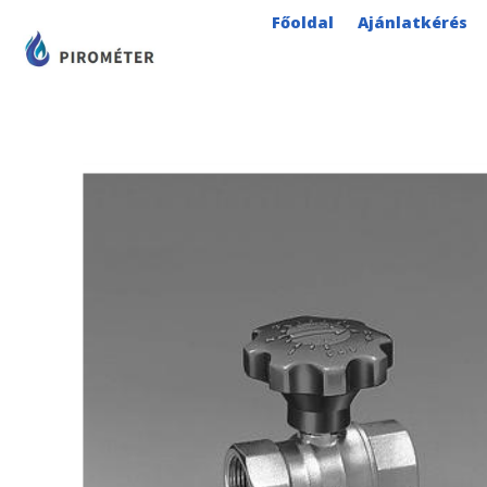
Skip
Főoldal
Ajánlatkérés
to
content