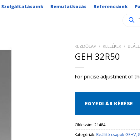
Szolgáltatásaink
Bemutatkozás
Referenciáink
P
Product
search
KEZDŐLAP
/
KELLÉKEK
/
BEÁLL
GEH 32R50
For pricise adjustment of th
EGYEDI ÁR KÉRÉSE
Cikkszám:
21484
Kategóriák:
Beállító csapok GEHV, 