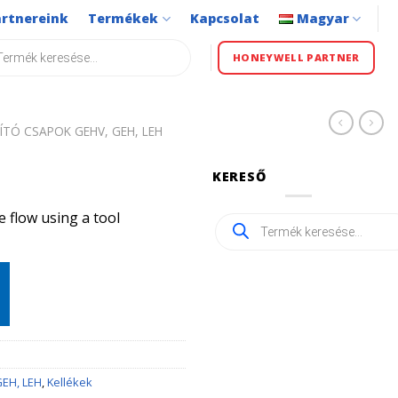
artnereink
Termékek
Kapcsolat
Magyar
s
HONEYWELL PARTNER
ÍTÓ CSAPOK GEHV, GEH, LEH
KERESŐ
e flow using a tool
Products
search
GEH, LEH
,
Kellékek