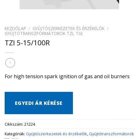
KEZDŐLAP
/
GYÚJTÓSZERKEZETEK ÉS ÉRZÉKELŐK
/
GYÚJTÓTRANSZFORMÁTOROK TZI, TGI
TZI 5-15/100R
For high tension spark ignition of gas and oil burners
EGYEDI ÁR KÉRÉSE
Cikkszám:
21224
Kategóriák:
Gyújtószerkezetek és érzékelők
,
Gyújtótranszformátorok