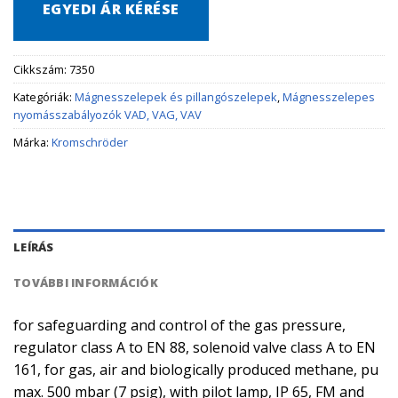
EGYEDI ÁR KÉRÉSE
Cikkszám:
7350
Kategóriák:
Mágnesszelepek és pillangószelepek
,
Mágnesszelepes
nyomásszabályozók VAD, VAG, VAV
Márka:
Kromschröder
LEÍRÁS
TOVÁBBI INFORMÁCIÓK
for safeguarding and control of the gas pressure,
regulator class A to EN 88, solenoid valve class A to EN
161, for gas, air and biologically produced methane, pu
max. 500 mbar (7 psig), with pilot lamp, IP 65, FM and