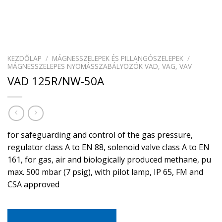
KEZDŐLAP
/
MÁGNESSZELEPEK ÉS PILLANGÓSZELEPEK
/
MÁGNESSZELEPES NYOMÁSSZABÁLYOZÓK VAD, VAG, VAV
VAD 125R/NW-50A
for safeguarding and control of the gas pressure,
regulator class A to EN 88, solenoid valve class A to EN
161, for gas, air and biologically produced methane, pu
max. 500 mbar (7 psig), with pilot lamp, IP 65, FM and
CSA approved