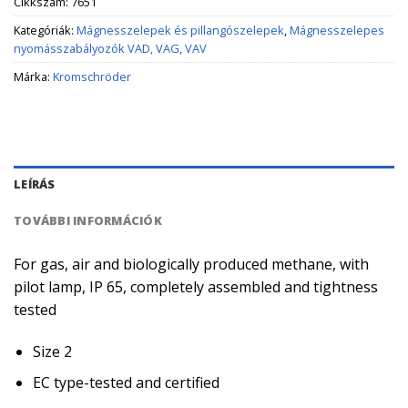
Cikkszám:
7651
Kategóriák:
Mágnesszelepek és pillangószelepek
,
Mágnesszelepes
nyomásszabályozók VAD, VAG, VAV
Márka:
Kromschröder
LEÍRÁS
TOVÁBBI INFORMÁCIÓK
For gas, air and biologically produced methane, with
pilot lamp, IP 65, completely assembled and tightness
tested
Size 2
EC type-tested and certified