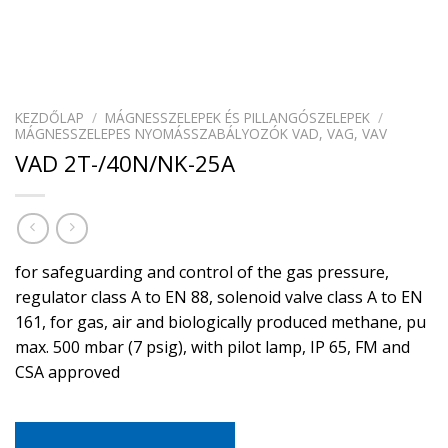
KEZDŐLAP
/
MÁGNESSZELEPEK ÉS PILLANGÓSZELEPEK
/
MÁGNESSZELEPES NYOMÁSSZABÁLYOZÓK VAD, VAG, VAV
VAD 2T-/40N/NK-25A
for safeguarding and control of the gas pressure,
regulator class A to EN 88, solenoid valve class A to EN
161, for gas, air and biologically produced methane, pu
max. 500 mbar (7 psig), with pilot lamp, IP 65, FM and
CSA approved