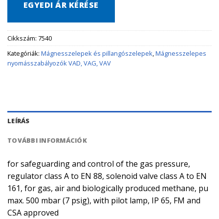
EGYEDI ÁR KÉRÉSE
Cikkszám:
7540
Kategóriák:
Mágnesszelepek és pillangószelepek
,
Mágnesszelepes
nyomásszabályozók VAD, VAG, VAV
LEÍRÁS
TOVÁBBI INFORMÁCIÓK
for safeguarding and control of the gas pressure,
regulator class A to EN 88, solenoid valve class A to EN
161, for gas, air and biologically produced methane, pu
max. 500 mbar (7 psig), with pilot lamp, IP 65, FM and
CSA approved