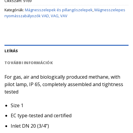
Cikkszám:
9169
Kategóriák:
Mágnesszelepek és pillangószelepek
,
Mágnesszelepes
nyomásszabályozók VAD, VAG, VAV
LEÍRÁS
TOVÁBBI INFORMÁCIÓK
For gas, air and biologically produced methane, with
pilot lamp, IP 65, completely assembled and tightness
tested
Size 1
EC type-tested and certified
Inlet DN 20 (3/4”)