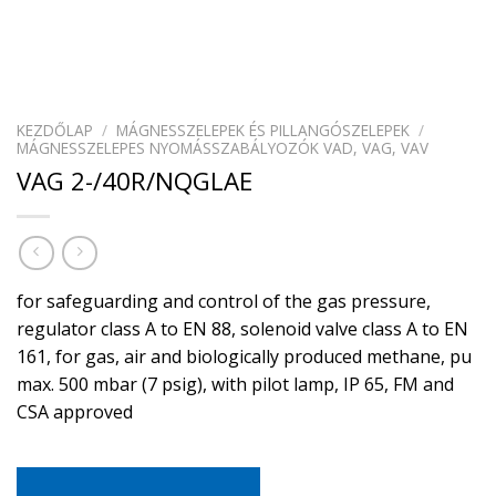
KEZDŐLAP
/
MÁGNESSZELEPEK ÉS PILLANGÓSZELEPEK
/
MÁGNESSZELEPES NYOMÁSSZABÁLYOZÓK VAD, VAG, VAV
VAG 2-/40R/NQGLAE
for safeguarding and control of the gas pressure,
regulator class A to EN 88, solenoid valve class A to EN
161, for gas, air and biologically produced methane, pu
max. 500 mbar (7 psig), with pilot lamp, IP 65, FM and
CSA approved