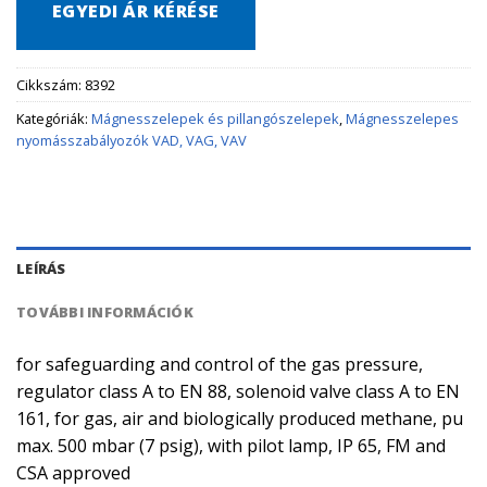
EGYEDI ÁR KÉRÉSE
Cikkszám:
8392
Kategóriák:
Mágnesszelepek és pillangószelepek
,
Mágnesszelepes
nyomásszabályozók VAD, VAG, VAV
LEÍRÁS
TOVÁBBI INFORMÁCIÓK
for safeguarding and control of the gas pressure,
regulator class A to EN 88, solenoid valve class A to EN
161, for gas, air and biologically produced methane, pu
max. 500 mbar (7 psig), with pilot lamp, IP 65, FM and
CSA approved