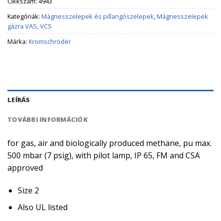
Cikkszám:
4943
Kategóriák:
Mágnesszelepek és pillangószelepek
,
Mágnesszelepek
gázra VAS, VCS
Márka:
Kromschröder
LEÍRÁS
TOVÁBBI INFORMÁCIÓK
for gas, air and biologically produced methane, pu max.
500 mbar (7 psig), with pilot lamp, IP 65, FM and CSA
approved
Size 2
Also UL listed