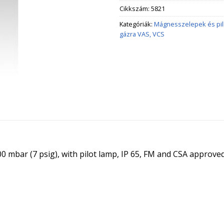
Cikkszám:
5821
Kategóriák:
Mágnesszelepek és pi
gázra VAS, VCS
00 mbar (7 psig), with pilot lamp, IP 65, FM and CSA approve