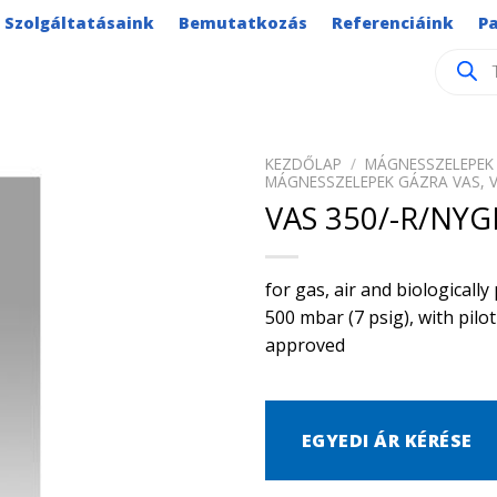
Szolgáltatásaink
Bemutatkozás
Referenciáink
P
Product
search
KEZDŐLAP
/
MÁGNESSZELEPEK 
MÁGNESSZELEPEK GÁZRA VAS, 
VAS 350/-R/NYG
for gas, air and biological
500 mbar (7 psig), with pilo
approved
EGYEDI ÁR KÉRÉSE