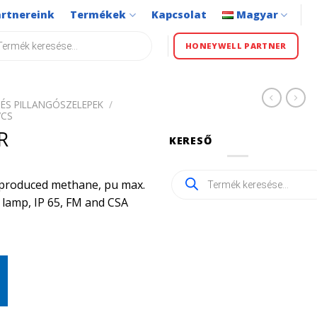
artnereink
Termékek
Kapcsolat
Magyar
s
HONEYWELL PARTNER
ÉS PILLANGÓSZELEPEK
/
VCS
R
KERESŐ
Products
ly produced methane, pu max.
search
t lamp, IP 65, FM and CSA