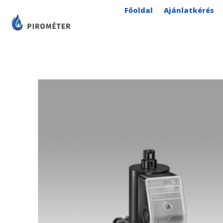
Skip
Főoldal
Ajánlatkérés
to
content