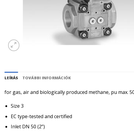
LEÍRÁS
TOVÁBBI INFORMÁCIÓK
for gas, air and biologically produced methane, pu max. 5
Size 3
EC type-tested and certified
Inlet DN 50 (2”)