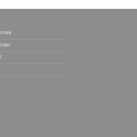
ermék
öder
l