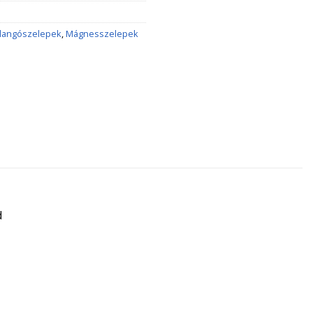
llangószelepek
,
Mágnesszelepek
d