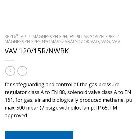
KEZDŐLAP
/
MÁGNESSZELEPEK ÉS PILLANGÓSZELEPEK
/
MÁGNESSZELEPES NYOMÁSSZABÁLYOZÓK VAD, VAG, VAV
VAV 120/15R/NWBK
for safeguarding and control of the gas pressure,
regulator class A to EN 88, solenoid valve class A to EN
161, for gas, air and biologically produced methane, pu
max. 500 mbar (7 psig), with pilot lamp, IP 65, FM
approved