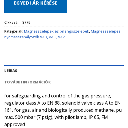
EGYEDI ÁR KÉRÉSE
Cikkszám:
8779
Kategóriák:
Mágnesszelepek és pillangószelepek
,
Mágnesszelepes
nyomásszabályozók VAD, VAG, VAV
LEÍRÁS
TOVÁBBI INFORMÁCIÓK
for safeguarding and control of the gas pressure,
regulator class A to EN 88, solenoid valve class A to EN
161, for gas, air and biologically produced methane, pu
max. 500 mbar (7 psig), with pilot lamp, IP 65, FM
approved