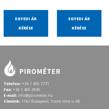
EGYEDI ÁR
EGYEDI ÁR
KÉRÉSE
KÉRÉSE
Telefon:
+36 1 405 7771
Fax:
+36 1 405 2845
E-mail:
info@pirometer.hu
Címünk:
1162 Budapest, Szent Imre u. 68