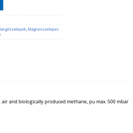
llangószelepek
,
Mágnesszelepes
V
s, air and biologically produced methane, pu max. 500 mbar