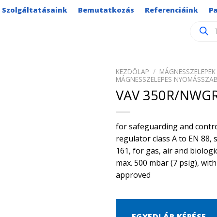
Szolgáltatásaink
Bemutatkozás
Referenciáink
P
Product
search
KEZDŐLAP
/
MÁGNESSZELEPEK 
MÁGNESSZELEPES NYOMÁSSZAB
VAV 350R/NWG
for safeguarding and contro
regulator class A to EN 88, 
161, for gas, air and biolo
max. 500 mbar (7 psig), with
approved
EGYEDI ÁR KÉRÉSE