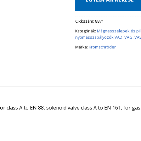
Cikkszám:
8871
Kategóriák:
Mágnesszelepek és pi
nyomásszabályozók VAD, VAG, VA
Márka:
Kromschröder
or class A to EN 88, solenoid valve class A to EN 161, for ga