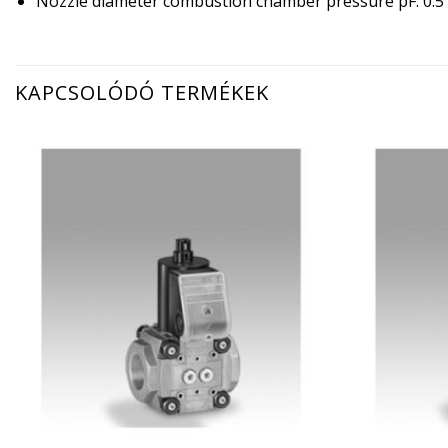
Nozzle diameter combustion chamber pressure pF: 0.
KAPCSOLÓDÓ TERMÉKEK