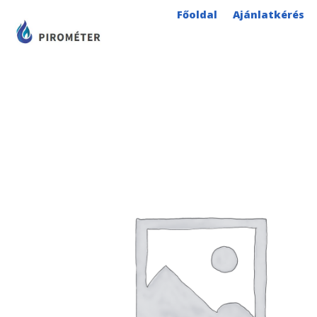
Skip
Főoldal
Ajánlatkérés
to
content