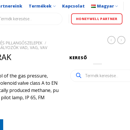
artnereink
Termékek
Kapcsolat
Magyar
s
HONEYWELL PARTNER
ÉS PILLANGÓSZELEPEK
/
ÁLYOZÓK VAD, VAG, VAV
RAK
KERESŐ
Products
l of the gas pressure,
search
solenoid valve class A to EN
gically produced methane, pu
 pilot lamp, IP 65, FM