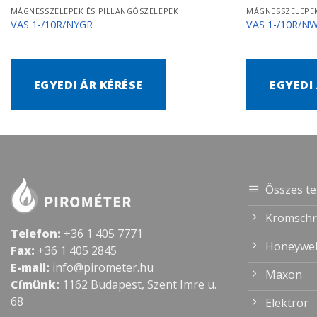
MÁGNESSZELEPEK ÉS PILLANGÓSZELEPEK
MÁGNESSZELEPEK
VAS 1-/10R/NYGR
VAS 1-/10R/N
EGYEDI ÁR KÉRÉSE
EGYEDI
Összes t
Kromschr
Telefon:
+36 1 405 7771
Honeywel
Fax:
+36 1 405 2845
E-mail:
info@pirometer.hu
Maxon
Címünk:
1162 Budapest, Szent Imre u.
68
Elektror