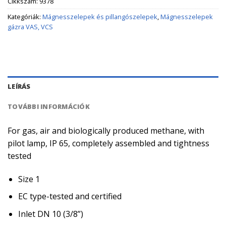
Cikkszám:
9378
Kategóriák:
Mágnesszelepek és pillangószelepek
,
Mágnesszelepek
gázra VAS, VCS
LEÍRÁS
TOVÁBBI INFORMÁCIÓK
For gas, air and biologically produced methane, with
pilot lamp, IP 65, completely assembled and tightness
tested
Size 1
EC type-tested and certified
Inlet DN 10 (3/8”)