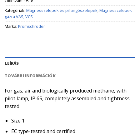
Cikkszám:
9518
Kategóriák:
Mágnesszelepek és pillangószelepek
,
Mágnesszelepek
gázra VAS, VCS
Márka:
Kromschröder
LEÍRÁS
TOVÁBBI INFORMÁCIÓK
For gas, air and biologically produced methane, with
pilot lamp, IP 65, completely assembled and tightness
tested
Size 1
EC type-tested and certified