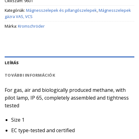
Cikkszám:
9601
Kategóriák:
Mágnesszelepek és pillangószelepek
,
Mágnesszelepek
gázra VAS, VCS
Márka:
Kromschröder
LEÍRÁS
TOVÁBBI INFORMÁCIÓK
For gas, air and biologically produced methane, with
pilot lamp, IP 65, completely assembled and tightness
tested
Size 1
EC type-tested and certified