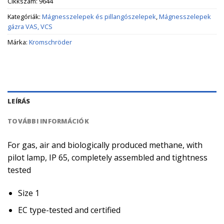
Cikkszám:
9644
Kategóriák:
Mágnesszelepek és pillangószelepek
,
Mágnesszelepek
gázra VAS, VCS
Márka:
Kromschröder
LEÍRÁS
TOVÁBBI INFORMÁCIÓK
For gas, air and biologically produced methane, with
pilot lamp, IP 65, completely assembled and tightness
tested
Size 1
EC type-tested and certified