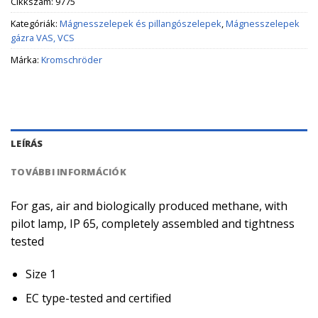
Cikkszám:
9775
Kategóriák:
Mágnesszelepek és pillangószelepek
,
Mágnesszelepek
gázra VAS, VCS
Márka:
Kromschröder
LEÍRÁS
TOVÁBBI INFORMÁCIÓK
For gas, air and biologically produced methane, with
pilot lamp, IP 65, completely assembled and tightness
tested
Size 1
EC type-tested and certified