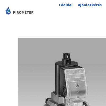
Skip
Főoldal
Ajánlatkérés
to
content