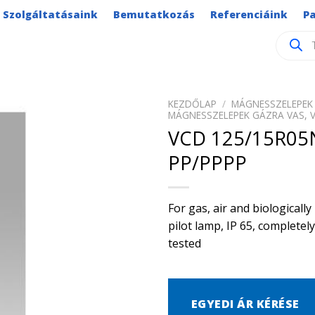
Szolgáltatásaink
Bemutatkozás
Referenciáink
P
Product
search
KEZDŐLAP
/
MÁGNESSZELEPEK 
MÁGNESSZELEPEK GÁZRA VAS, 
VCD 125/15R05
PP/PPPP
For gas, air and biological
pilot lamp, IP 65, complete
tested
EGYEDI ÁR KÉRÉSE