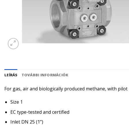
LEÍRÁS
TOVÁBBI INFORMÁCIÓK
For gas, air and biologically produced methane, with pilo
Size 1
EC type-tested and certified
Inlet DN 25 (1”)