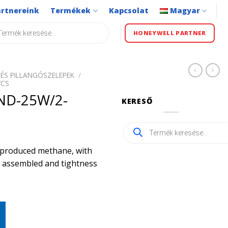
artnereink
Termékek
Kapcsolat
Magyar
s
HONEYWELL PARTNER
ÉS PILLANGÓSZELEPEK
/
VCS
ND-25W/2-
KERESŐ
Products
search
ly produced methane, with
ly assembled and tightness