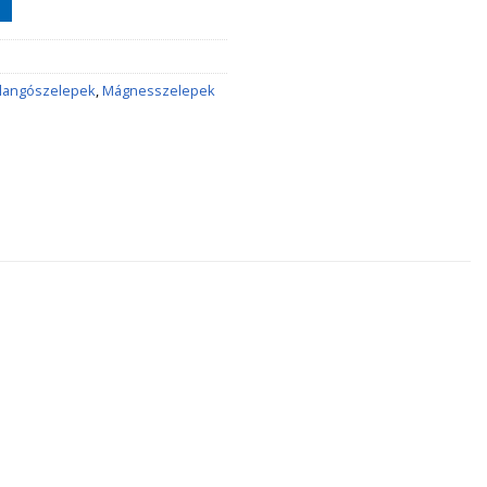
llangószelepek
,
Mágnesszelepek