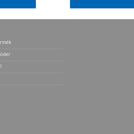
ermék
öder
l