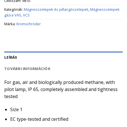
Cikkszám:
9810
Kategóriák:
Mágnesszelepek és pillangószelepek
,
Mágnesszelepek
gázra VAS, VCS
Márka:
Kromschröder
LEÍRÁS
TOVÁBBI INFORMÁCIÓK
For gas, air and biologically produced methane, with
pilot lamp, IP 65, completely assembled and tightness
tested
Size 1
EC type-tested and certified