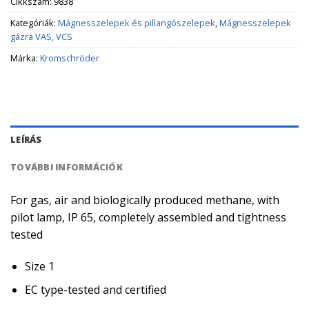
Cikkszám:
9838
Kategóriák:
Mágnesszelepek és pillangószelepek
,
Mágnesszelepek
gázra VAS, VCS
Márka:
Kromschröder
LEÍRÁS
TOVÁBBI INFORMÁCIÓK
For gas, air and biologically produced methane, with
pilot lamp, IP 65, completely assembled and tightness
tested
Size 1
EC type-tested and certified