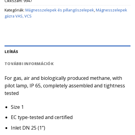
Cikkszám:
9947
Kategóriák:
Mágnesszelepek és pillangószelepek
,
Mágnesszelepek
gázra VAS, VCS
LEÍRÁS
TOVÁBBI INFORMÁCIÓK
For gas, air and biologically produced methane, with
pilot lamp, IP 65, completely assembled and tightness
tested
Size 1
EC type-tested and certified
Inlet DN 25 (1”)