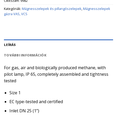
Cikkszám:
9982
Kategóriák:
Mágnesszelepek és pillangószelepek
,
Mágnesszelepek
gázra VAS, VCS
LEÍRÁS
TOVÁBBI INFORMÁCIÓK
For gas, air and biologically produced methane, with
pilot lamp, IP 65, completely assembled and tightness
tested
Size 1
EC type-tested and certified
Inlet DN 25 (1”)