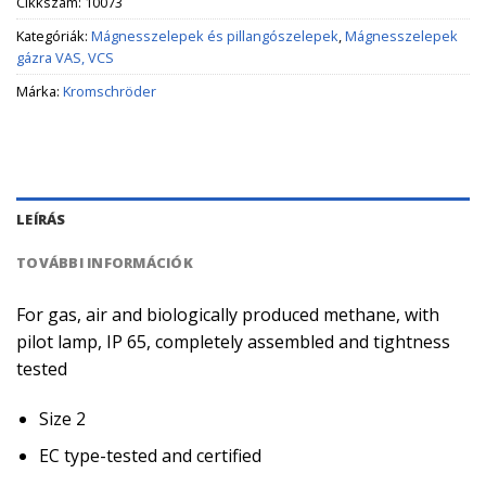
Cikkszám:
10073
Kategóriák:
Mágnesszelepek és pillangószelepek
,
Mágnesszelepek
gázra VAS, VCS
Márka:
Kromschröder
LEÍRÁS
TOVÁBBI INFORMÁCIÓK
For gas, air and biologically produced methane, with
pilot lamp, IP 65, completely assembled and tightness
tested
Size 2
EC type-tested and certified