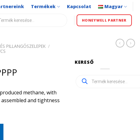
artnereink
Termékek
Kapcsolat
Magyar
s
HONEYWELL PARTNER
ÉS PILLANGÓSZELEPEK
/
VCS
KERESŐ
PPPP
Products
search
ly produced methane, with
ly assembled and tightness