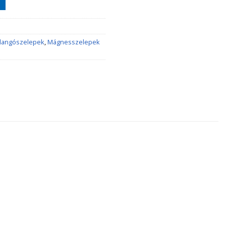
llangószelepek
,
Mágnesszelepek