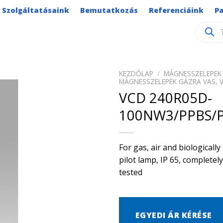
Szolgáltatásaink
Bemutatkozás
Referenciáink
P
Product
search
KEZDŐLAP
/
MÁGNESSZELEPEK 
MÁGNESSZELEPEK GÁZRA VAS, 
VCD 240R05D-
100NW3/PPBS/
For gas, air and biological
pilot lamp, IP 65, complete
tested
EGYEDI ÁR KÉRÉSE