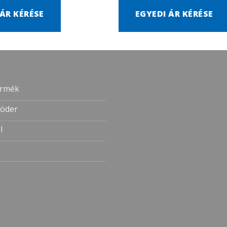
 ÁR KÉRÉSE
EGYEDI ÁR KÉRÉSE
ermék
öder
l