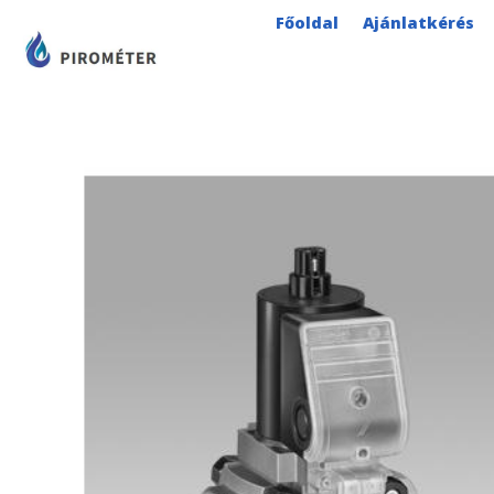
Skip
Főoldal
Ajánlatkérés
to
content