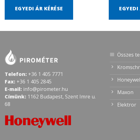
EGYEDI ÁR KÉRÉSE
EGYEDI
Összes t
Kromschr
Telefon:
+36 1 405 7771
Honeywel
Fax:
+36 1 405 2845
E-mail:
info@pirometer.hu
Maxon
Címünk:
1162 Budapest, Szent Imre u.
68
Elektror