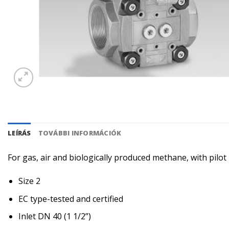
LEÍRÁS
TOVÁBBI INFORMÁCIÓK
For gas, air and biologically produced methane, with pilo
Size 2
EC type-tested and certified
Inlet DN 40 (1 1/2”)