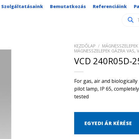
Szolgáltatásaink
Bemutatkozás
Referenciáink
P
Product
search
KEZDŐLAP
/
MÁGNESSZELEPEK 
MÁGNESSZELEPEK GÁZRA VAS, 
VCD 240R05D-2
For gas, air and biological
pilot lamp, IP 65, complete
tested
EGYEDI ÁR KÉRÉSE