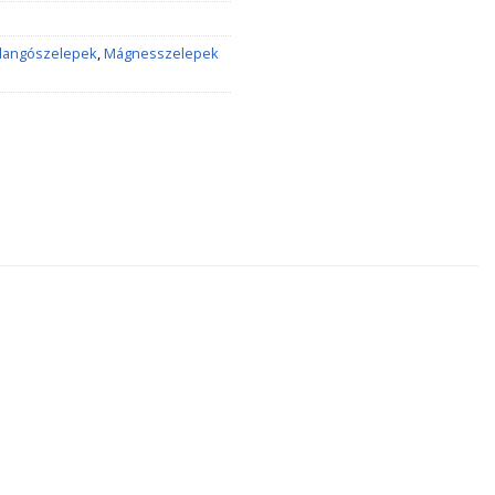
llangószelepek
,
Mágnesszelepek