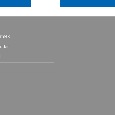
ermék
öder
l