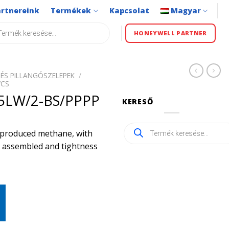
artnereink
Termékek
Kapcsolat
Magyar
s
HONEYWELL PARTNER
ÉS PILLANGÓSZELEPEK
/
VCS
5LW/2-BS/PPPP
KERESŐ
Products
ly produced methane, with
search
ly assembled and tightness