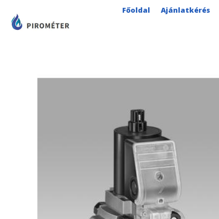
Skip
Főoldal
Ajánlatkérés
to
content