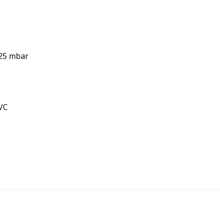
-25 mbar
0VC