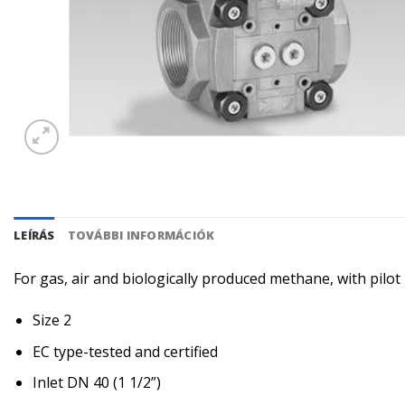
LEÍRÁS
TOVÁBBI INFORMÁCIÓK
For gas, air and biologically produced methane, with pilo
Size 2
EC type-tested and certified
Inlet DN 40 (1 1/2”)