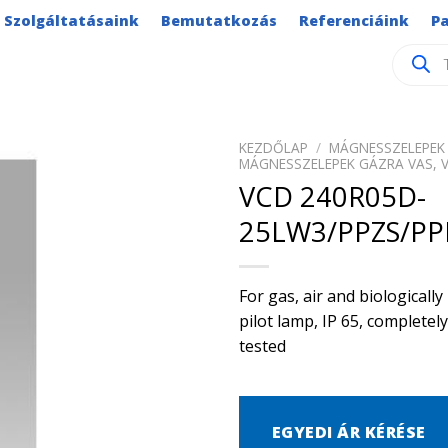
Szolgáltatásaink
Bemutatkozás
Referenciáink
P
Product
search
KEZDŐLAP
/
MÁGNESSZELEPEK 
MÁGNESSZELEPEK GÁZRA VAS, 
VCD 240R05D-
25LW3/PPZS/PP
For gas, air and biological
pilot lamp, IP 65, complete
tested
EGYEDI ÁR KÉRÉSE