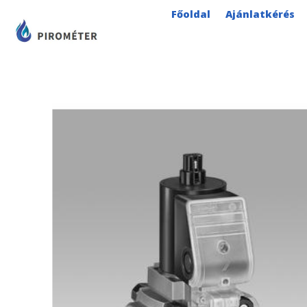
Skip
Főoldal
Ajánlatkérés
to
content