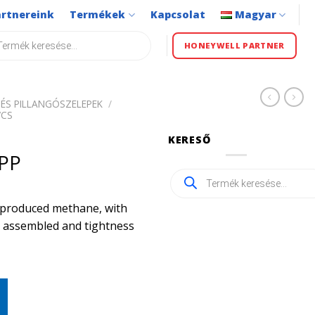
artnereink
Termékek
Kapcsolat
Magyar
s
HONEYWELL PARTNER
ÉS PILLANGÓSZELEPEK
/
VCS
KERESŐ
PP
Products
search
ly produced methane, with
ly assembled and tightness