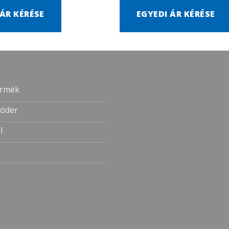
 ÁR KÉRÉSE
EGYEDI ÁR KÉRÉSE
ermék
öder
l