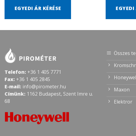
EGYEDI ÁR KÉRÉSE
EGYEDI
Összes t
Kromschr
Telefon:
+36 1 405 7771
Honeywel
Fax:
+36 1 405 2845
E-mail:
info@pirometer.hu
Maxon
Címünk:
1162 Budapest, Szent Imre u.
68
Elektror