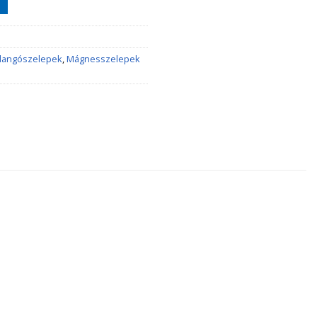
llangószelepek
,
Mágnesszelepek