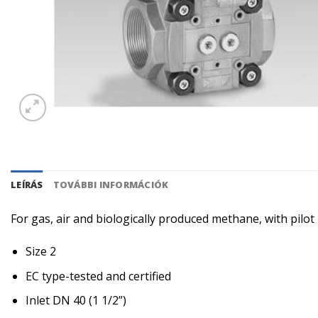
LEÍRÁS
TOVÁBBI INFORMÁCIÓK
For gas, air and biologically produced methane, with pilo
Size 2
EC type-tested and certified
Inlet DN 40 (1 1/2”)