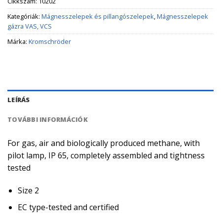
Cikkszám:
10202
Kategóriák:
Mágnesszelepek és pillangószelepek
,
Mágnesszelepek
gázra VAS, VCS
Márka:
Kromschröder
LEÍRÁS
TOVÁBBI INFORMÁCIÓK
For gas, air and biologically produced methane, with
pilot lamp, IP 65, completely assembled and tightness
tested
Size 2
EC type-tested and certified