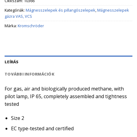
Cikkszám:
10366
Kategóriák:
Mágnesszelepek és pillangószelepek
,
Mágnesszelepek
gázra VAS, VCS
Márka:
Kromschröder
LEÍRÁS
TOVÁBBI INFORMÁCIÓK
For gas, air and biologically produced methane, with
pilot lamp, IP 65, completely assembled and tightness
tested
Size 2
EC type-tested and certified