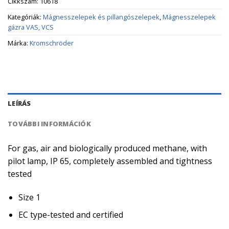
Cikkszám:
10618
Kategóriák:
Mágnesszelepek és pillangószelepek
,
Mágnesszelepek
gázra VAS, VCS
Márka:
Kromschröder
LEÍRÁS
TOVÁBBI INFORMÁCIÓK
For gas, air and biologically produced methane, with
pilot lamp, IP 65, completely assembled and tightness
tested
Size 1
EC type-tested and certified