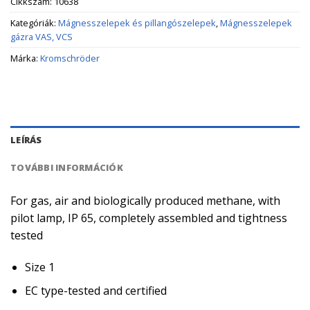
Cikkszám:
10638
Kategóriák:
Mágnesszelepek és pillangószelepek
,
Mágnesszelepek
gázra VAS, VCS
Márka:
Kromschröder
LEÍRÁS
TOVÁBBI INFORMÁCIÓK
For gas, air and biologically produced methane, with
pilot lamp, IP 65, completely assembled and tightness
tested
Size 1
EC type-tested and certified