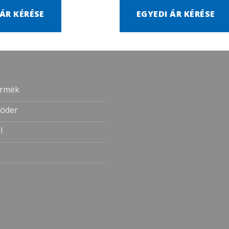
 ÁR KÉRÉSE
EGYEDI ÁR KÉRÉSE
ermék
öder
l