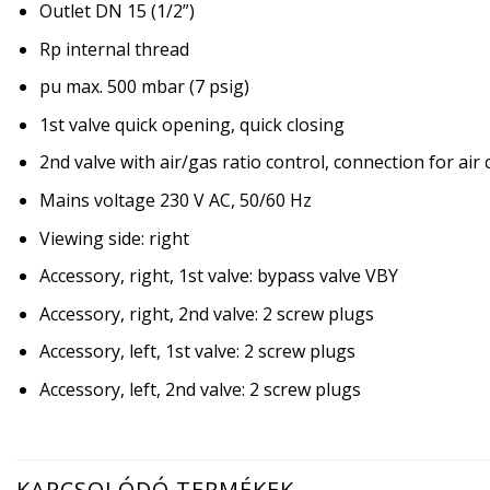
Outlet DN 15 (1/2”)
Rp internal thread
pu max. 500 mbar (7 psig)
1st valve quick opening, quick closing
2nd valve with air/gas ratio control, connection for air
Mains voltage 230 V AC, 50/60 Hz
Viewing side: right
Accessory, right, 1st valve: bypass valve VBY
Accessory, right, 2nd valve: 2 screw plugs
Accessory, left, 1st valve: 2 screw plugs
Accessory, left, 2nd valve: 2 screw plugs
KAPCSOLÓDÓ TERMÉKEK