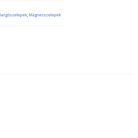
llangószelepek
,
Mágnesszelepek