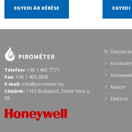
EGYEDI ÁR KÉRÉSE
EGYEDI
Összes t
Kromschr
Telefon:
+36 1 405 7771
Honeywel
Fax:
+36 1 405 2845
E-mail:
info@pirometer.hu
Maxon
Címünk:
1162 Budapest, Szent Imre u.
68
Elektror