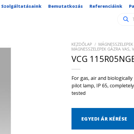
Szolgáltatásaink
Bemutatkozás
Referenciáink
P
Product
search
KEZDŐLAP
/
MÁGNESSZELEPEK 
MÁGNESSZELEPEK GÁZRA VAS, 
VCG 115R05NG
For gas, air and biological
pilot lamp, IP 65, complete
tested
EGYEDI ÁR KÉRÉSE