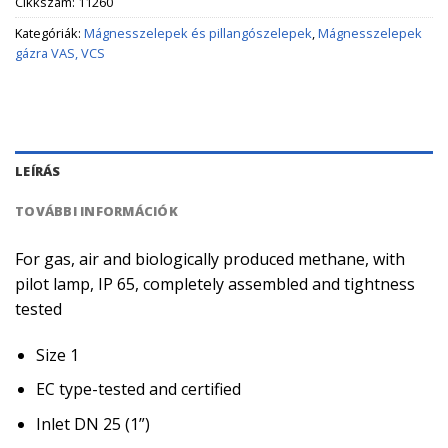
Cikkszám:
11260
Kategóriák:
Mágnesszelepek és pillangószelepek
,
Mágnesszelepek
gázra VAS, VCS
LEÍRÁS
TOVÁBBI INFORMÁCIÓK
For gas, air and biologically produced methane, with
pilot lamp, IP 65, completely assembled and tightness
tested
Size 1
EC type-tested and certified
Inlet DN 25 (1”)