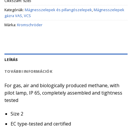
Cikkszám:
9285
Kategóriák:
Mágnesszelepek és pillangószelepek
,
Mágnesszelepek
gázra VAS, VCS
Márka:
Kromschröder
LEÍRÁS
TOVÁBBI INFORMÁCIÓK
For gas, air and biologically produced methane, with
pilot lamp, IP 65, completely assembled and tightness
tested
Size 2
EC type-tested and certified