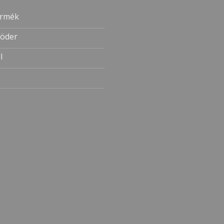
ermék
öder
l