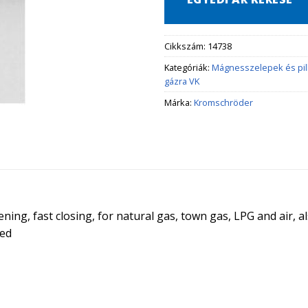
Cikkszám:
14738
Kategóriák:
Mágnesszelepek és pi
gázra VK
Márka:
Kromschröder
ing, fast closing, for natural gas, town gas, LPG and air, al
ied