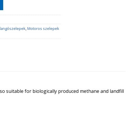
llangószelepek
,
Motoros szelepek
so suitable for biologically produced methane and landfill