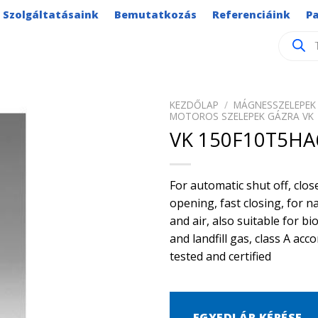
Szolgáltatásaink
Bemutatkozás
Referenciáink
P
Product
search
KEZDŐLAP
/
MÁGNESSZELEPEK 
MOTOROS SZELEPEK GÁZRA VK
VK 150F10T5HA
For automatic shut off, clo
opening, fast closing, for n
and air, also suitable for b
and landfill gas, class A acc
tested and certified
EGYEDI ÁR KÉRÉSE