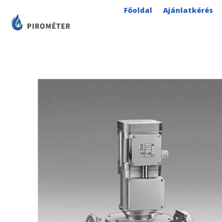
Skip
Főoldal
Ajánlatkérés
to
content