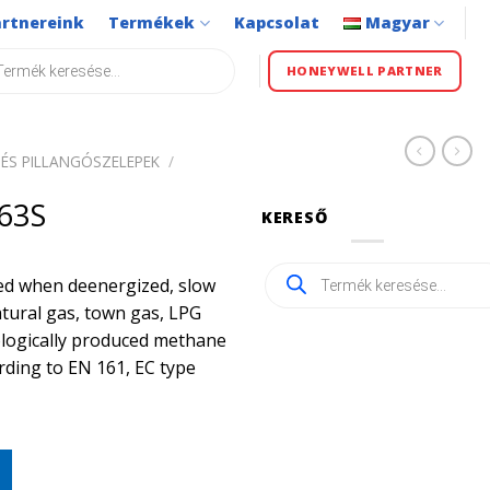
artnereink
Termékek
Kapcsolat
Magyar
s
HONEYWELL PARTNER
ÉS PILLANGÓSZELEPEK
/
63S
KERESŐ
Products
sed when deenergized, slow
search
atural gas, town gas, LPG
iologically produced methane
ording to EN 161, EC type