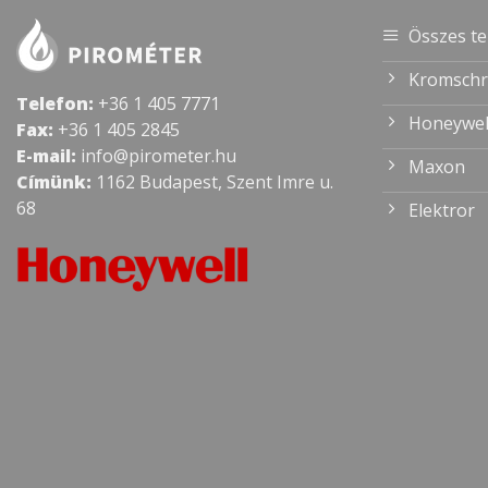
Összes t
Kromschr
Telefon:
+36 1 405 7771
Honeywel
Fax:
+36 1 405 2845
E-mail:
info@pirometer.hu
Maxon
Címünk:
1162 Budapest, Szent Imre u.
68
Elektror