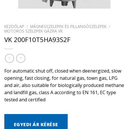
KEZDŐLAP
/
MÁGNESSZELEPEK ÉS PILLANGÓSZELEPEK
/
MOTOROS SZELEPEK GÁZRA VK
VK 200F10T5HA93S2F
For automatic shut off, closed when deenergized, slow
opening, fast closing, for natural gas, town gas, LPG
and air, also suitable for biologically produced methane
and landfill gas, class A according to EN 161, EC type
tested and certified
EGYEDI ÁR KÉRÉSE