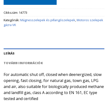
Cikkszám:
14773
Kategóriák:
Mágnesszelepek és pillangószelepek
,
Motoros szelepek
gázra VK
LEÍRÁS
TOVÁBBI INFORMÁCIÓK
For automatic shut off, closed when deenergized, slow
opening, fast closing, for natural gas, town gas, LPG
and air, also suitable for biologically produced methane
and landfill gas, class A according to EN 161, EC type
tested and certified