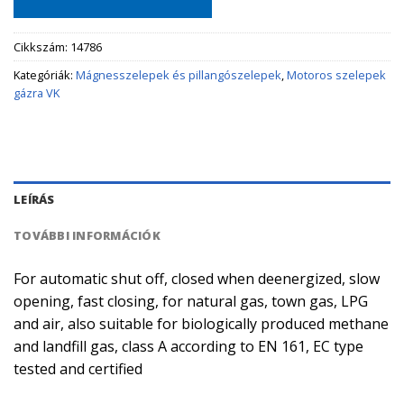
Cikkszám:
14786
Kategóriák:
Mágnesszelepek és pillangószelepek
,
Motoros szelepek
gázra VK
LEÍRÁS
TOVÁBBI INFORMÁCIÓK
For automatic shut off, closed when deenergized, slow
opening, fast closing, for natural gas, town gas, LPG
and air, also suitable for biologically produced methane
and landfill gas, class A according to EN 161, EC type
tested and certified