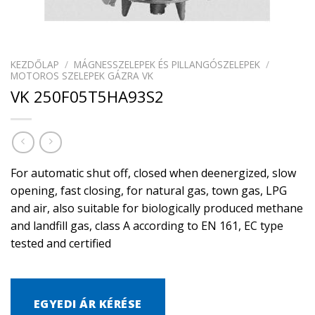
KEZDŐLAP
/
MÁGNESSZELEPEK ÉS PILLANGÓSZELEPEK
/
MOTOROS SZELEPEK GÁZRA VK
VK 250F05T5HA93S2
For automatic shut off, closed when deenergized, slow
opening, fast closing, for natural gas, town gas, LPG
and air, also suitable for biologically produced methane
and landfill gas, class A according to EN 161, EC type
tested and certified
EGYEDI ÁR KÉRÉSE