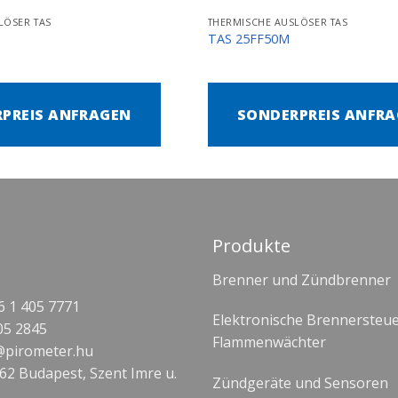
LÖSER TAS
THERMISCHE AUSLÖSER TAS
TAS 25FF50M
PREIS ANFRAGEN
SONDERPREIS ANFR
Produkte
Brenner und Zündbrenner
 1 405 7771
Elektronische Brennersteu
05 2845
Flammenwächter
@pirometer.hu
62 Budapest, Szent Imre u.
Zündgeräte und Sensoren