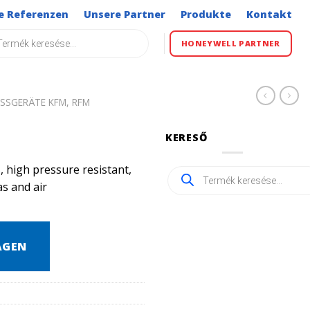
e Referenzen
Unsere Partner
Produkte
Kontakt
s
HONEYWELL PARTNER
SSGERÄTE KFM, RFM
KERESŐ
 high pressure resistant,
Products
search
as and air
AGEN