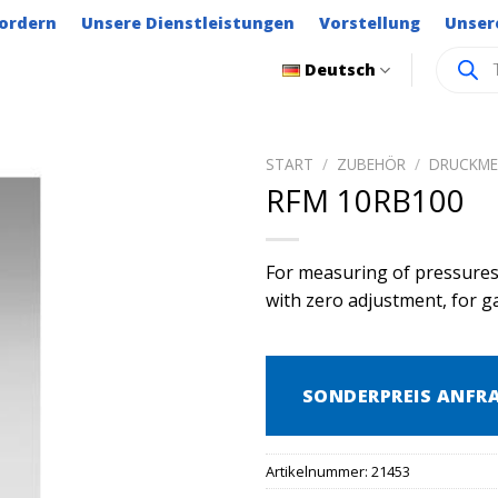
ordern
Unsere Dienstleistungen
Vorstellung
Unser
Product
Deutsch
search
START
/
ZUBEHÖR
/
DRUCKME
RFM 10RB100
For measuring of pressures,
with zero adjustment, for g
SONDERPREIS ANFR
Artikelnummer:
21453