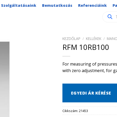
Szolgáltatásaink
Bemutatkozás
Referenciáink
P
Product
search
KEZDŐLAP
/
KELLÉKEK
/
MANO
RFM 10RB100
For measuring of pressures,
with zero adjustment, for g
EGYEDI ÁR KÉRÉSE
Cikkszám:
21453