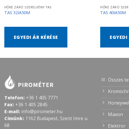
HŐRE ZÁRÓ SZERELVÉNY TAS
HŐRE ZÁRÓ SZER
TAS 32IA50M
TAS 40IA50M
EGYEDI ÁR KÉRÉSE
EGYEDI
Összes t
Kromschr
Telefon:
+36 1 405 7771
Honeywel
Fax:
+36 1 405 2845
E-mail:
info@pirometer.hu
Maxon
Címünk:
1162 Budapest, Szent Imre u.
68
Elektror