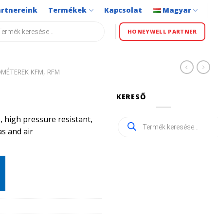
artnereink
Termékek
Kapcsolat
Magyar
s
HONEYWELL PARTNER
MÉTEREK KFM, RFM
KERESŐ
 high pressure resistant,
Products
search
as and air