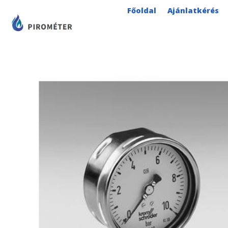
Skip
Főoldal
Ajánlatkérés
to
content