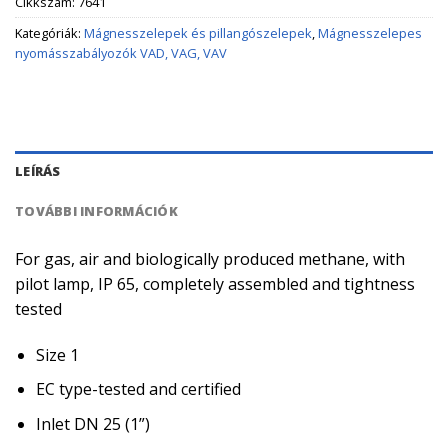
Cikkszám:
7641
Kategóriák:
Mágnesszelepek és pillangószelepek
,
Mágnesszelepes
nyomásszabályozók VAD, VAG, VAV
LEÍRÁS
TOVÁBBI INFORMÁCIÓK
For gas, air and biologically produced methane, with
pilot lamp, IP 65, completely assembled and tightness
tested
Size 1
EC type-tested and certified
Inlet DN 25 (1”)